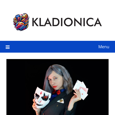
Skip
to
content
Menu