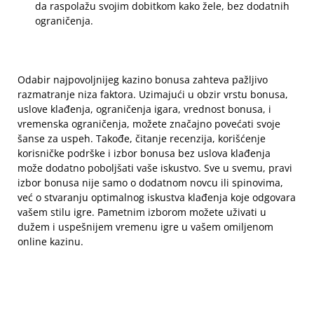
da raspolažu svojim dobitkom kako žele, bez dodatnih
ograničenja​.
Odabir najpovoljnijeg kazino bonusa zahteva pažljivo
razmatranje niza faktora. Uzimajući u obzir vrstu bonusa,
uslove klađenja, ograničenja igara, vrednost bonusa, i
vremenska ograničenja, možete značajno povećati svoje
šanse za uspeh. Takođe, čitanje recenzija, korišćenje
korisničke podrške i izbor bonusa bez uslova klađenja
može dodatno poboljšati vaše iskustvo. Sve u svemu, pravi
izbor bonusa nije samo o dodatnom novcu ili spinovima,
već o stvaranju optimalnog iskustva klađenja koje odgovara
vašem stilu igre. Pametnim izborom možete uživati u
dužem i uspešnijem vremenu igre u vašem omiljenom
online kazinu.