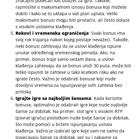
značajno povećati vaš budžet za igru. Takođe,
razmislite o maksimalnom iznosu bonusa koji možete
dobiti i kako se to uklapa u vaš plan uplata. Veliki
maksimalni bonusi mogu biti privlačni, ali često dolaze
s visokim uslovima klađenja​.
Rokovi i vremenska ograničenja
: Svaki bonus ima
svoj rok trajanja nakon kojeg postaje nevažeći. Takođe,
neki bonusi zahtevaju da se uslovi klađenja ispune
unutar određenog vremenskog perioda. Ako, na
primer, bonus traje samo sedam dana, a uslovi
klađenja zahtevaju da se bonus uloži 30 puta, može biti
teško ispuniti te zahteve u tako kratkom roku ako ne
igrate često. Važno je odabrati bonuse koji nude
dovoljno vremena za ispunjavanje svih zahteva bez
pritiska​.
Igrajte igre sa najboljim šansama
: Kada koristite
bonuse, optimalno je odabrati igre koje nude najbolje
šanse za dobitak. Na primer, slot igre s visokim RTP
(povrat igraču) postotkom nude bolje šanse za dobitak,
što može pomoći u bržem ispunjavanju uslova
klađenja. Važno je izabrati igre koje vam ne samo da
povećavaju šanse za dobitak, već su i zabavne za