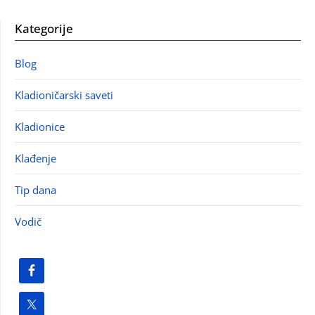
Kategorije
Blog
Kladioničarski saveti
Kladionice
Klađenje
Tip dana
Vodič