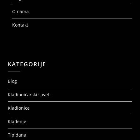
O nama
Kontakt
KATEGORIJE
Blog
Kladioničarski saveti
Kladionice
Klađenje
Tip dana