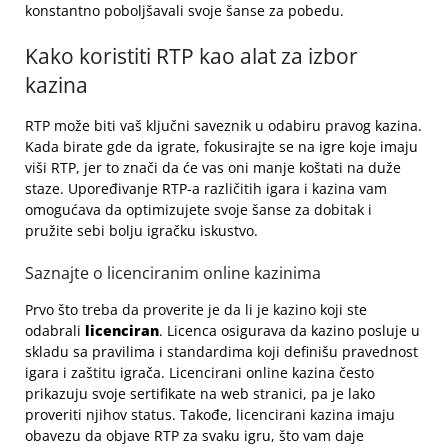
konstantno poboljšavali svoje šanse za pobedu.
Kako koristiti RTP kao alat za izbor
kazina
RTP može biti vaš ključni saveznik u odabiru pravog kazina.
Kada birate gde da igrate, fokusirajte se na igre koje imaju
viši RTP, jer to znači da će vas oni manje koštati na duže
staze. Upoređivanje RTP-a različitih igara i kazina vam
omogućava da optimizujete svoje šanse za dobitak i
pružite sebi bolju igračku iskustvo.
Saznajte o licenciranim online kazinima
Prvo što treba da proverite je da li je kazino koji ste
odabrali
licenciran
. Licenca osigurava da kazino posluje u
skladu sa pravilima i standardima koji definišu pravednost
igara i zaštitu igrača. Licencirani online kazina često
prikazuju svoje sertifikate na web stranici, pa je lako
proveriti njihov status. Takođe, licencirani kazina imaju
obavezu da objave RTP za svaku igru, što vam daje