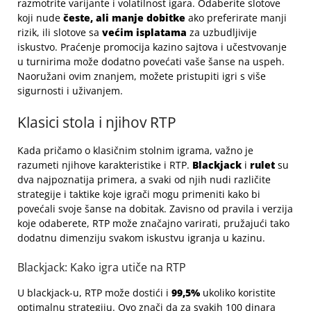
razmotrite varijante i volatilnost igara. Odaberite slotove
koji nude
česte, ali manje dobitke
ako preferirate manji
rizik, ili slotove sa
većim isplatama
za uzbudljivije
iskustvo. Praćenje promocija kazino sajtova i učestvovanje
u turnirima može dodatno povećati vaše šanse na uspeh.
Naoružani ovim znanjem, možete pristupiti igri s više
sigurnosti i uživanjem.
Klasici stola i njihov RTP
Kada pričamo o klasičnim stolnim igrama, važno je
razumeti njihove karakteristike i RTP.
Blackjack
i
rulet
su
dva najpoznatija primera, a svaki od njih nudi različite
strategije i taktike koje igrači mogu primeniti kako bi
povećali svoje šanse na dobitak. Zavisno od pravila i verzija
koje odaberete, RTP može značajno varirati, pružajući tako
dodatnu dimenziju svakom iskustvu igranja u kazinu.
Blackjack: Kako igra utiče na RTP
U blackjack-u, RTP može dostići i
99,5%
ukoliko koristite
optimalnu strategiju. Ovo znači da za svakih 100 dinara