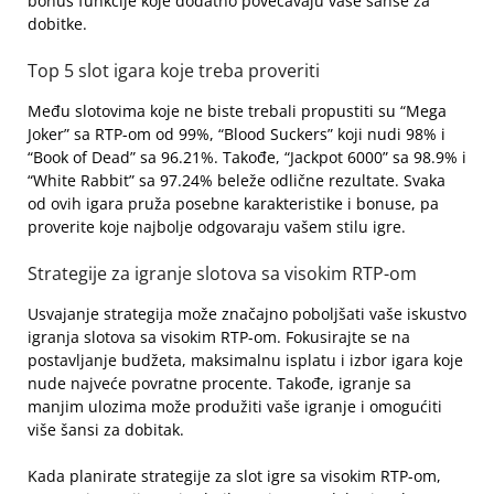
bonus funkcije koje dodatno povećavaju vaše šanse za
dobitke.
Top 5 slot igara koje treba proveriti
Među slotovima koje ne biste trebali propustiti su “Mega
Joker” sa RTP-om od 99%, “Blood Suckers” koji nudi 98% i
“Book of Dead” sa 96.21%. Takođe, “Jackpot 6000” sa 98.9% i
“White Rabbit” sa 97.24% beleže odlične rezultate. Svaka
od ovih igara pruža posebne karakteristike i bonuse, pa
proverite koje najbolje odgovaraju vašem stilu igre.
Strategije za igranje slotova sa visokim RTP-om
Usvajanje strategija može značajno poboljšati vaše iskustvo
igranja slotova sa visokim RTP-om. Fokusirajte se na
postavljanje budžeta, maksimalnu isplatu i izbor igara koje
nude najveće povratne procente. Takođe, igranje sa
manjim ulozima može produžiti vaše igranje i omogućiti
više šansi za dobitak.
Kada planirate strategije za slot igre sa visokim RTP-om,