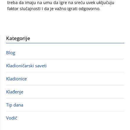
treba da imaju na umu da igre na sreću uvek uključuju
faktor slučajnosti i da je važno igrati odgovorno.
Kategorije
Blog
Kladioničarski saveti
Kladionice
Klađenje
Tip dana
Vodič