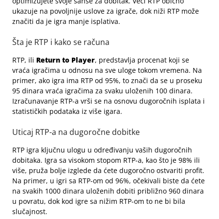
optimizujete svoje šanse za dobitak. Veći RTP obično
ukazuje na povoljnije uslove za igrače, dok niži RTP može
značiti da je igra manje isplativa.
Šta je RTP i kako se računa
RTP, ili
Return to Player
, predstavlja procenat koji se
vraća igračima u odnosu na sve uloge tokom vremena. Na
primer, ako igra ima RTP od 95%, to znači da se u proseku
95 dinara vraća igračima za svaku uloženih 100 dinara.
Izračunavanje RTP-a vrši se na osnovu dugoročnih isplata i
statističkih podataka iz više igara.
Uticaj RTP-a na dugoročne dobitke
RTP igra ključnu ulogu u određivanju vaših dugoročnih
dobitaka. Igra sa visokom stopom RTP-a, kao što je 98% ili
više, pruža bolje izglede da ćete dugoročno ostvariti profit.
Na primer, u igri sa RTP-om od 96%, očekivali biste da ćete
na svakih 1000 dinara uloženih dobiti približno 960 dinara
u povratu, dok kod igre sa nižim RTP-om to ne bi bila
slučajnost.