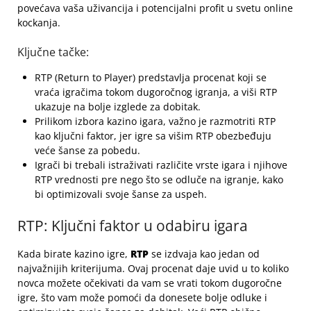
povećava vaša uživancija i potencijalni profit u svetu online
kockanja.
Ključne tačke:
RTP (Return to Player) predstavlja procenat koji se
vraća igračima tokom dugoročnog igranja, a viši RTP
ukazuje na bolje izglede za dobitak.
Prilikom izbora kazino igara, važno je razmotriti RTP
kao ključni faktor, jer igre sa višim RTP obezbeđuju
veće šanse za pobedu.
Igrači bi trebali istraživati različite vrste igara i njihove
RTP vrednosti pre nego što se odluče na igranje, kako
bi optimizovali svoje šanse za uspeh.
RTP: Ključni faktor u odabiru igara
Kada birate kazino igre,
RTP
se izdvaja kao jedan od
najvažnijih kriterijuma. Ovaj procenat daje uvid u to koliko
novca možete očekivati da vam se vrati tokom dugoročne
igre, što vam može pomoći da donesete bolje odluke i