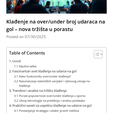
Klađenje na over/under broj udaraca na
gol – nova tržišta u porastu
Posted on 07/30/2025
Table of Contents
Uvod
Ključne tačke:
Fascinantan svet klađenja na udarce na gol
Kako funkcionišu over/under klađenja?
Razumevanje statističkih varijabli i njihovog uticaja na
klađenja
Trendovi i analize na tržištu klađenja
Porast popularnosti over/under klađenja u sportu
Uticaj tehnologije na predikciju i analizu podataka
Praktični saveti za uspešno klađenje na udarce na gol
Postavljanje strategija i odabir pravih mečeva