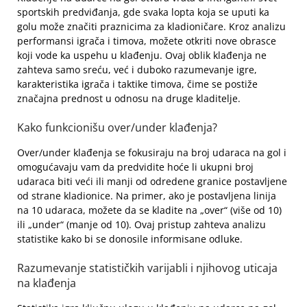
sportskih predviđanja, gde svaka lopta koja se uputi ka
golu može značiti praznicima za kladioničare. Kroz analizu
performansi igrača i timova, možete otkriti nove obrasce
koji vode ka uspehu u klađenju. Ovaj oblik klađenja ne
zahteva samo sreću, već i duboko razumevanje igre,
karakteristika igrača i taktike timova, čime se postiže
značajna prednost u odnosu na druge kladitelje.
Kako funkcionišu over/under klađenja?
Over/under klađenja se fokusiraju na broj udaraca na gol i
omogućavaju vam da predvidite hoće li ukupni broj
udaraca biti veći ili manji od odredene granice postavljene
od strane kladionice. Na primer, ako je postavljena linija
na 10 udaraca, možete da se kladite na „over“ (više od 10)
ili „under“ (manje od 10). Ovaj pristup zahteva analizu
statistike kako bi se donosile informisane odluke.
Razumevanje statističkih varijabli i njihovog uticaja
na klađenja