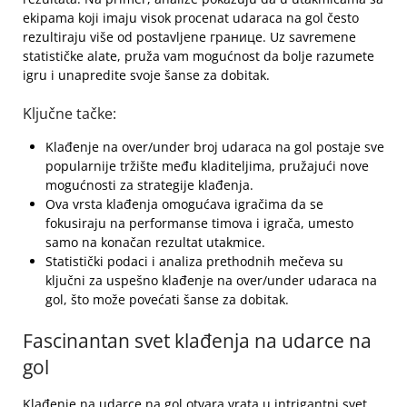
ekipama koji imaju visok procenat udaraca na gol često
rezultiraju više od postavljene границе. Uz savremene
statističke alate, pruža vam mogućnost da bolje razumete
igru i unapredite svoje šanse za dobitak.
Ključne tačke:
Klađenje na over/under broj udaraca na gol postaje sve
popularnije tržište među kladiteljima, pružajući nove
mogućnosti za strategije klađenja.
Ova vrsta klađenja omogućava igračima da se
fokusiraju na performanse timova i igrača, umesto
samo na konačan rezultat utakmice.
Statistički podaci i analiza prethodnih mečeva su
ključni za uspešno klađenje na over/under udaraca na
gol, što može povećati šanse za dobitak.
Fascinantan svet klađenja na udarce na
gol
Klađenje na udarce na gol otvara vrata u intrigantni svet