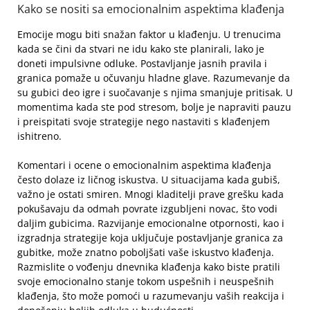
Kako se nositi sa emocionalnim aspektima klađenja
Emocije mogu biti snažan faktor u klađenju. U trenucima
kada se čini da stvari ne idu kako ste planirali, lako je
doneti impulsivne odluke. Postavljanje jasnih pravila i
granica pomaže u očuvanju hladne glave. Razumevanje da
su gubici deo igre i suočavanje s njima smanjuje pritisak. U
momentima kada ste pod stresom, bolje je napraviti pauzu
i preispitati svoje strategije nego nastaviti s klađenjem
ishitreno.
Komentari i ocene o emocionalnim aspektima klađenja
često dolaze iz ličnog iskustva. U situacijama kada gubiš,
važno je ostati smiren. Mnogi kladitelji prave grešku kada
pokušavaju da odmah povrate izgubljeni novac, što vodi
daljim gubicima. Razvijanje emocionalne otpornosti, kao i
izgradnja strategije koja uključuje postavljanje granica za
gubitke, može znatno poboljšati vaše iskustvo klađenja.
Razmislite o vođenju dnevnika klađenja kako biste pratili
svoje emocionalno stanje tokom uspešnih i neuspešnih
klađenja, što može pomoći u razumevanju vaših reakcija i