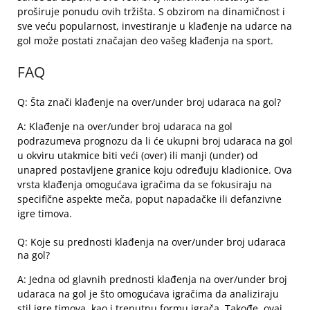
proširuje ponudu ovih tržišta. S obzirom na dinamičnost i
sve veću popularnost, investiranje u klađenje na udarce na
gol može postati značajan deo vašeg klađenja na sport.
FAQ
Q: Šta znači klađenje na over/under broj udaraca na gol?
A: Klađenje na over/under broj udaraca na gol
podrazumeva prognozu da li će ukupni broj udaraca na gol
u okviru utakmice biti veći (over) ili manji (under) od
unapred postavljene granice koju određuju kladionice. Ova
vrsta klađenja omogućava igračima da se fokusiraju na
specifične aspekte meča, poput napadačke ili defanzivne
igre timova.
Q: Koje su prednosti klađenja na over/under broj udaraca
na gol?
A: Jedna od glavnih prednosti klađenja na over/under broj
udaraca na gol je što omogućava igračima da analiziraju
stil igre timova, kao i trenutnu formu igrača. Takođe, ovaj