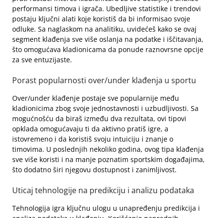
performansi timova i igrača. Ubedljive statistike i trendovi
postaju ključni alati koje koristiš da bi informisao svoje
odluke. Sa naglaskom na analitiku, uvidećeš kako se ovaj
segment klađenja sve više oslanja na podatke i iščitavanja,
što omogućava kladionicama da ponude raznovrsne opcije
za sve entuzijaste.
Porast popularnosti over/under klađenja u sportu
Over/under klađenje postaje sve popularnije među
kladionicima zbog svoje jednostavnosti i uzbudljivosti. Sa
mogućnošću da biraš između dva rezultata, ovi tipovi
opklada omogućavaju ti da aktivno pratiš igre, a
istovremeno i da koristiš svoju intuiciju i znanje o
timovima. U poslednjih nekoliko godina, ovog tipa klađenja
sve više koristi i na manje poznatim sportskim događajima,
što dodatno širi njegovu dostupnost i zanimljivost.
Uticaj tehnologije na predikciju i analizu podataka
Tehnologija igra ključnu ulogu u unapređenju predikcija i