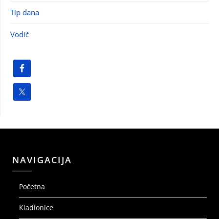
Tip dana
Vodič
NAVIGACIJA
Početna
Kladionice