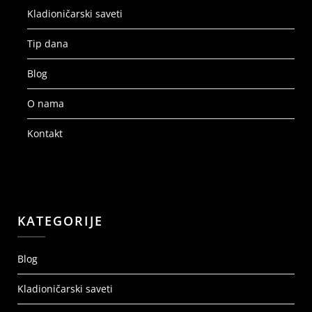
Kladioničarski saveti
Tip dana
Blog
O nama
Kontakt
KATEGORIJE
Blog
Kladioničarski saveti