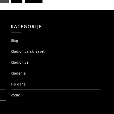
KATEGORIJE
Blog
Kladioničarski saveti
Kladionice
Klađenje
Tip dana
Vodič