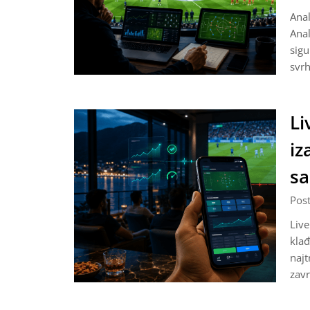
Anal
Anal
sigu
svrh
Li
iz
sa
Pos
Live
klađ
najt
zavr