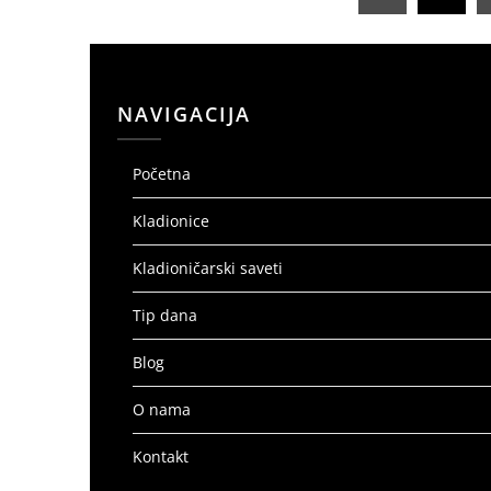
pagination
NAVIGACIJA
Početna
Kladionice
Kladioničarski saveti
Tip dana
Blog
O nama
Kontakt