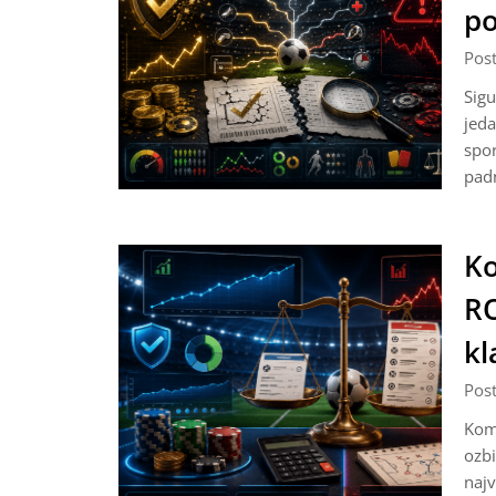
po
Pos
Sigu
jeda
spo
padn
Ko
RO
kl
Pos
Komb
ozbi
najv