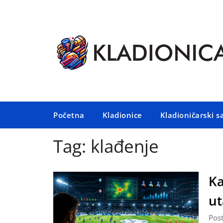
Skip
to
content
Početna
Kladionice
Kladioničarski s
Tag:
klađenje
Ka
ut
Pos