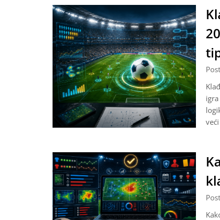
Kl
20
ti
Pos
Klađ
igra
log
već
Ka
kl
Pos
Kako