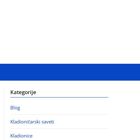
Kategorije
Blog
Kladioničarski saveti
Kladionice