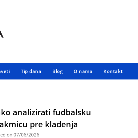
aveti
Tip dana
Blog
O nama
Kontakt
ko analizirati fudbalsku
akmicu pre klađenja
ted on 07/06/2026