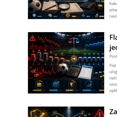
Kako
pita
navi
Fl
je
Pos
Flat
ulog
nači
osno
opk
Za