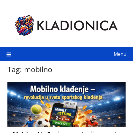
Skip
to
content
Menu
Tag:
mobilno