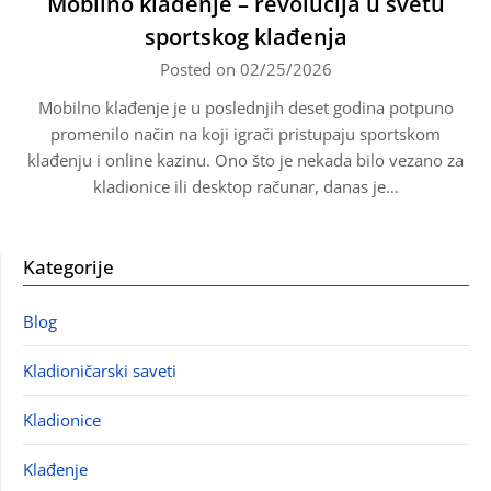
Mobilno klađenje – revolucija u svetu
sportskog klađenja
Posted on 02/25/2026
Mobilno klađenje je u poslednjih deset godina potpuno
promenilo način na koji igrači pristupaju sportskom
klađenju i online kazinu. Ono što je nekada bilo vezano za
kladionice ili desktop računar, danas je…
Kategorije
Blog
Kladioničarski saveti
Kladionice
Klađenje