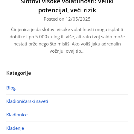
Slotovi visoke volatilnosti: Veliki
potencijal, veći rizik
Posted on 12/05/2025
Činjenica je da slotovi visoke volatilnosti mogu isplatiti
dobitke i po 5.000x ulog ili više, ali zato tvoj saldo može
nestati brže nego što misliš. Ako voliš jaku adrenalin
vožnju, ovaj tip…
Kategorije
Blog
Kladioničarski saveti
Kladionice
Klađenje