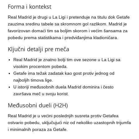
Forma i kontekst
Real Madrid je drugi u La Ligi i pretenduje na titulu dok Getafe
zauzima sredinu tabele sa skromnom gol razlikom. Madrid je
favorizovan domaći tim sa boljim skorom i većim šansama za
pobedu prema statistikama i predviđanjima kladioničara.
Ključni detalji pre meča
Real Madrid je znatno bolji tim ove sezone u La Ligi sa
visokim procentom pobeda.
Getafe ima težak zadatak kao gost protiv jednog od
najboljih timova lige.
U istoriji međusobnih duela Madrid dominira i često
završava meč u svoju korist.
Međusobni dueli (H2H)
Real Madrid je u većini poslednjih susreta protiv Getafea
ostvario pobedu, uključujući niz od nekoliko uzastopnih trijumfa
i minimalnih poraza za Getafe.