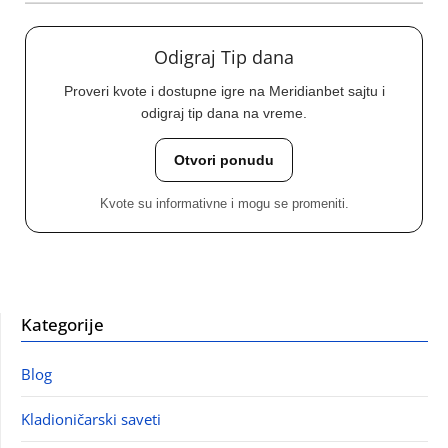
Odigraj Tip dana
Proveri kvote i dostupne igre na Meridianbet sajtu i
odigraj tip dana na vreme.
Otvori ponudu
Kvote su informativne i mogu se promeniti.
Kategorije
Blog
Kladioničarski saveti